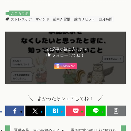
こころラボ
ストレスケア
マインド
前向き習慣
感情リセット
自分時間
この記事が気に入ったら
フォローしてね！
Follow Me
よかったらシェアしてね！
運動不足、何から始める？
承認欲求が強い人に疲れた