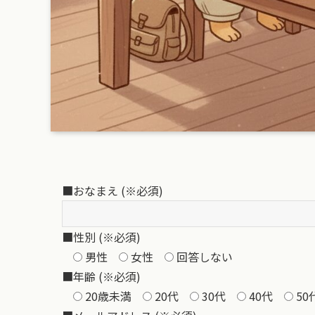
■おなまえ (※必須)
■性別 (※必須)
男性
女性
回答しない
■年齢 (※必須)
20歳未満
20代
30代
40代
50