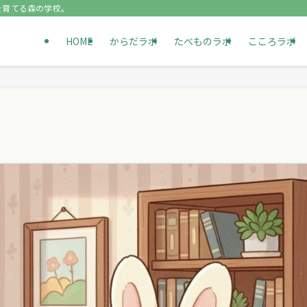
を育てる森の学校。
HOME
からだラボ
たべものラボ
こころラボ