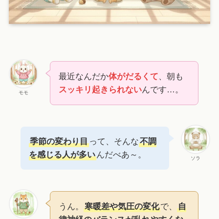
最近なんだか
体がだるくて
、朝も
スッキリ起きられない
んです…。
モモ
季節の変わり目
って、そんな
不調
を感じる人が多い
んだべあ～。
ソラ
うん。
寒暖差や気圧の変化
で、
自