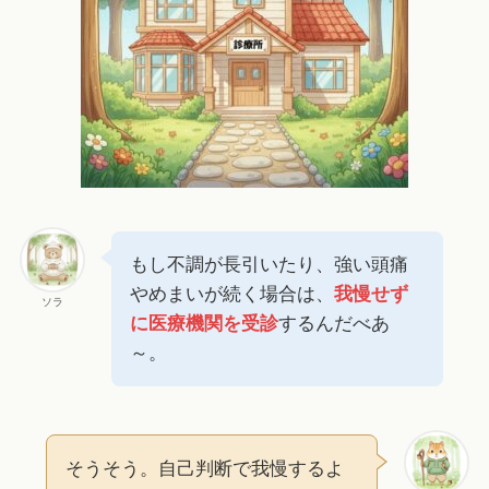
もし不調が長引いたり、強い頭痛
やめまいが続く場合は、
我慢せず
ソラ
に医療機関を受診
するんだべあ
～。
そうそう。自己判断で我慢するよ