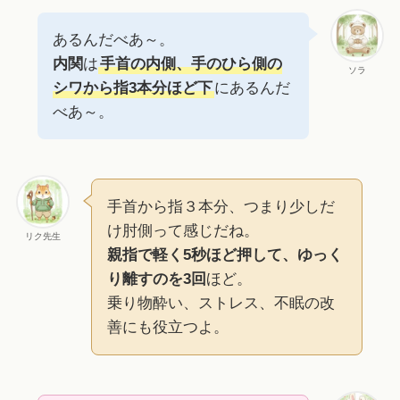
あるんだべあ～。
内関
は
手首の内側、手のひら側の
ソラ
シワから指3本分ほど下
にあるんだ
べあ～。
手首から指３本分、つまり少しだ
け肘側って感じだね。
リク先生
親指で軽く5秒ほど押して、ゆっく
り離すのを3回
ほど。
乗り物酔い、ストレス、不眠の改
善にも役立つよ。