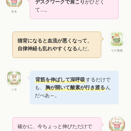
デスクワークで肩こり
がひどく
て…。
モモ
猫背になると血流が悪くなって、
自律神経も乱れやすくなる
んだ。
リク先生
背筋を伸ばして深呼吸
するだけで
も、
胸が開いて酸素が行き渡る
ん
ソラ
だべあ～。
確かに、今ちょっと伸びただけで