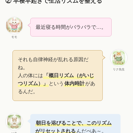
② 早寝早起きで生活リズムを整える
最近寝る時間がバラバラで…。
モモ
それも自律神経が乱れる原因だ
ね。
リク先生
人の体には
「概日リズム（がいじ
つリズム）」
という
体内時計
があ
るんだ。
朝日を浴びることで、このリズム
がリセットされる
んだべあ～。