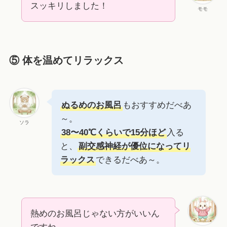
スッキリしました！
モモ
⑤ 体を温めてリラックス
ぬるめのお風呂
もおすすめだべあ
～。
ソラ
38〜40℃くらいで15分ほど
入る
と、
副交感神経が優位になってリ
ラックス
できるだべあ～。
熱めのお風呂じゃない方がいいん