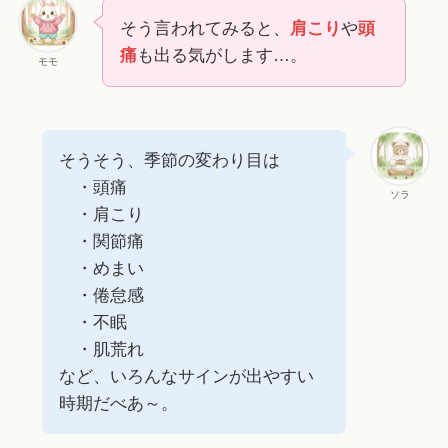
そう言われてみると、
肩こり
や
頭
痛
も出る気がします…。
モモ
そうそう、季節の変わり目は
・頭痛
ソラ
・肩こり
・関節痛
・めまい
・倦怠感
・不眠
・肌荒れ
など、いろんなサインが出やすい
時期だべあ～。