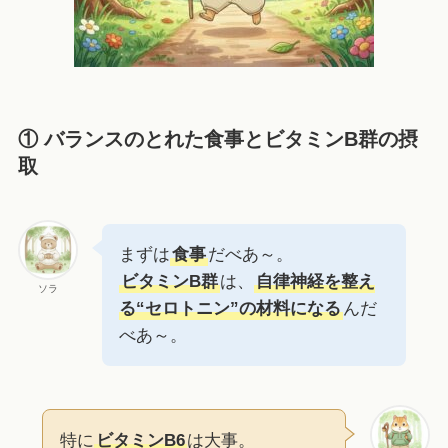
① バランスのとれた食事とビタミンB群の摂
取
まずは
食事
だべあ～。
ビタミンB群
は、
自律神経を整え
ソラ
る“セロトニン”の材料になる
んだ
べあ～。
特に
ビタミンB6
は大事。