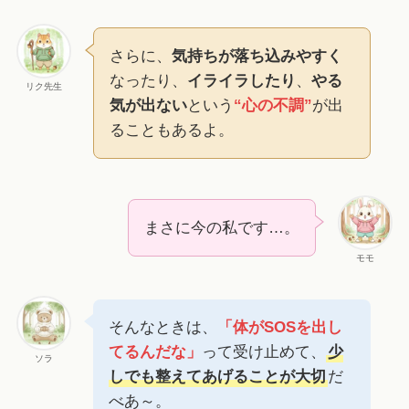
さらに、
気持ちが落ち込みやすく
なったり、
イライラしたり
、
やる
リク先生
気が出ない
という
“心の不調”
が出
ることもあるよ。
まさに今の私です…。
モモ
そんなときは、
「体がSOSを出し
てるんだな」
って受け止めて、
少
ソラ
しでも整えてあげることが大切
だ
べあ～。