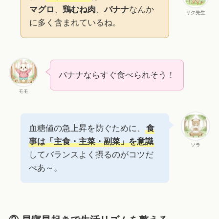
マグロ
、
鶏むね肉
、
バナナ
なんか
リク先生
に多く含まれているね。
バナナならすぐ食べられそう！
モモ
血糖値の急上昇を防ぐために、
食
事は「主食・主菜・副菜」を意識
ソラ
してバランスよく摂るのがコツだ
べあ～。