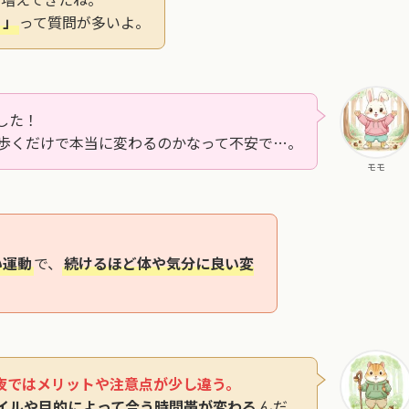
？」
って質問が多いよ。
した！
歩くだけで本当に変わるのかなって不安で…。
モモ
い運動
で、
続けるほど体や気分に良い変
夜ではメリットや注意点が少し違う。
イルや目的によって合う時間帯が変わる
んだ。