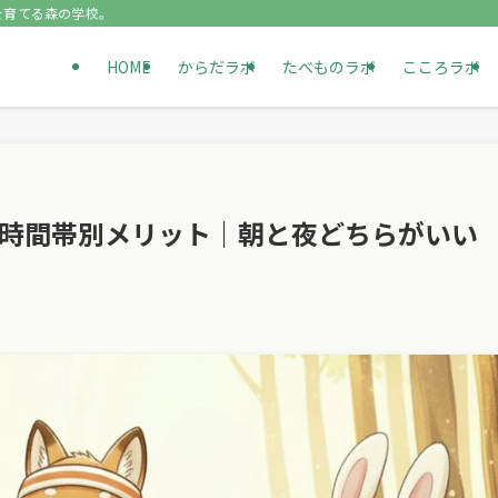
を育てる森の学校。
HOME
からだラボ
たべものラボ
こころラボ
と時間帯別メリット｜朝と夜どちらがいい