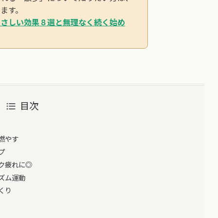
ます。
やさしい効果８選と無理なく続く始め
目次
燃やす
プ
ク疲れに◎
ズム運動
くり