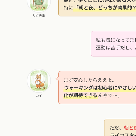
特に
「朝と夜、どっちが効果的
リク先生
私も気になってま
運動は苦手だし、
まず安心したらええよ。
ウォーキングは初心者にやさし
化が期待できる
んやで～。
カイ
ただ、
朝と
ライフスタ