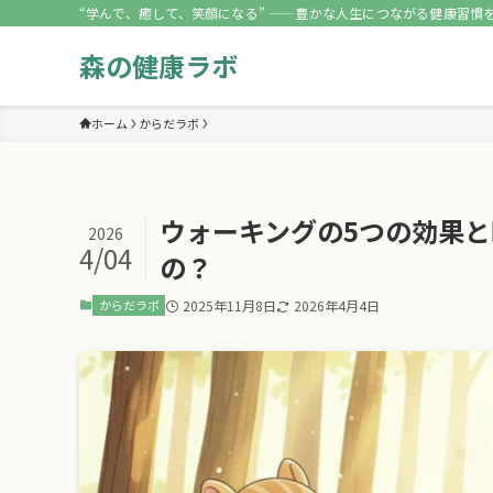
“学んで、癒して、笑顔になる” ——豊かな人生につながる健康習慣
森の健康ラボ
ホーム
からだラボ
ウォーキングの5つの効果
2026
4/04
の？
からだラボ
2025年11月8日
2026年4月4日